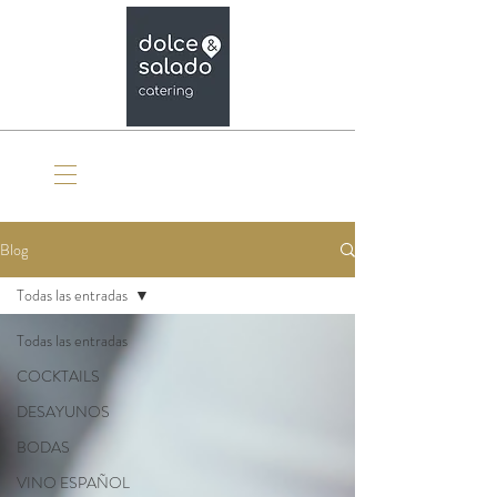
Organiza tu evento
Blog
Todas las entradas
Todas las entradas
COCKTAILS
DESAYUNOS
BODAS
VINO ESPAÑOL