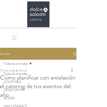
Organiza tu evento
Entrada
Todas las entradas
27 ene
2 min de lectura
Todas las entradas
Cómo planificar con antelación
COCKTAILS
el catering de tus eventos del
DESAYUNOS
año
BODAS
VINO ESPAÑOL