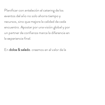
Planificar con antelación el catering de los 
eventos del año no solo ahorra tiempo y 
recursos, sino que mejora la calidad de cada 
encuentro. Apostar por una visión global y por 
un partner de confianza marca la diferencia en 
la experiencia final.
En 
dolce & salado
, creemos en el valor de la 
planificación y en las relaciones a largo plazo 
para crear eventos bien pensados, fluidos y 
con personalidad.
Dolce & Salado
catering corporativo
catering para empresas
catering profesional
eventos corporativos
organización de eventos
planificación de eventos
calendario de eventos
partner gastronómico
ACTUALIDAD