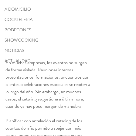
A DOMICILIO
COCKTELERIA
BODEGONES
SHOWCOOKING
NOTICIAS
ACTUALIDAD
En muchas empresas, los eventos no surgen 
de forma aislada. Reuniones internas, 
presentaciones, formaciones, encuentros con 
clientes o celebraciones especiales se repiten a 
lo largo del año. Sin embargo, en muchos 
casos, el catering se gestiona a última hora, 
cuando ya hay poco margen de maniobra.
Planificar con antelación el catering de los 
eventos del año permite trabajar con más 
calma, optimizar recursos y conseguir una 