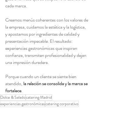
cada marca.
Creamos menús coherentes con los valores de 
la empresa, cuidamos la estética y la logística, 
y apostamos por ingredientes de calidad y 
presentación impecable. El resultado: 
experiencias gastronómicas que inspiran 
confianza, transmiten profesionalidad y dejan 
una impresión duradera.
Porque cuando un cliente se siente bien 
atendido, 
la relación se consolida y la marca se 
fortalece
.
Dolce & Salado
catering Madrid
experiencias gastronómicas
catering corporativo
catering premium
eventos empresariales
fidelización de clientes
gastronomía para empresas
reuniones corporativas
marca corporativa
ACTUALIDAD