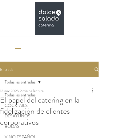
Organiza tu evento
Entrada
Todas las entradas
13 nov 2025
2 min de lectura
Todas las entradas
El papel del catering en la
COCKTAILS
fidelización de clientes
DESAYUNOS
corporativos
BODAS
VINO ESPAÑOL