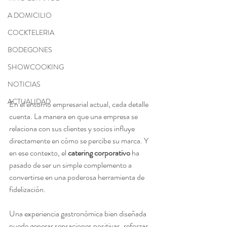
A DOMICILIO
COCKTELERIA
BODEGONES
SHOWCOOKING
NOTICIAS
ACTUALIDAD
En el entorno empresarial actual, cada detalle 
cuenta. La manera en que una empresa se 
relaciona con sus clientes y socios influye 
directamente en cómo se percibe su marca. Y 
en ese contexto, el 
catering corporativo
 ha 
pasado de ser un simple complemento a 
convertirse en una poderosa herramienta de 
fidelización.
Una experiencia gastronómica bien diseñada 
puede generar sensaciones positivas, reforzar 