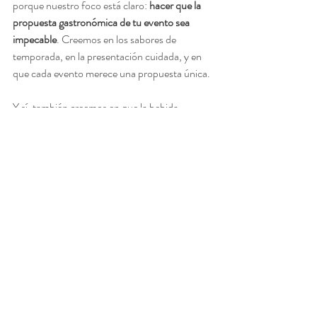
porque nuestro foco está claro: 
hacer que la 
propuesta gastronómica de tu evento sea 
impecable
. Creemos en los sabores de 
temporada, en la presentación cuidada, y en 
que cada evento merece una propuesta única.
Y sí, también creemos en que la bebida 
importa. Mucho.
Así que si estás organizando un evento —
corporativo, social o personal— y quieres que 
se note ese toque de profesionalidad sin 
perder cercanía, cuéntanos tu idea. Te 
ayudamos a encontrar la combinación 
perfecta.
Porque una buena copa no solo acompaña: 
cuenta una historia junto al plato
.
Dolce y Salado
catering corporativo
catering para eventos