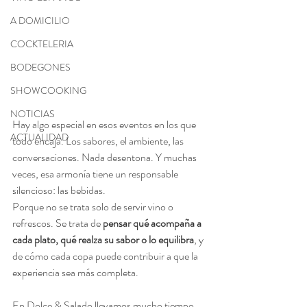
A DOMICILIO
COCKTELERIA
BODEGONES
SHOWCOOKING
NOTICIAS
Hay algo especial en esos eventos en los que 
ACTUALIDAD
todo encaja. Los sabores, el ambiente, las 
conversaciones. Nada desentona. Y muchas 
veces, esa armonía tiene un responsable 
silencioso: las bebidas.
Porque no se trata solo de servir vino o 
refrescos. Se trata de 
pensar qué acompaña a 
cada plato, qué realza su sabor o lo equilibra
, y 
de cómo cada copa puede contribuir a que la 
experiencia sea más completa.
En Dolce & Salado llevamos mucho tiempo 