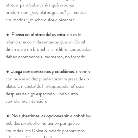
ofrecer para beber, mira qué sabores 
predominan: ¿hay platos grasos? ¿alimentos 
ahumados? ¿mucho dulce o picante?
🔸 
Piensa en el ritmo del evento: 
no es lo 
mismo una comida sentados que un cóctel 
dinámico o un brunch al aire libre. Las bebidas 
deben acompañar el momento, no forzarlo.
🔸 
Juega con contrastes y equilibrios: 
un vino 
con buena acidez puede cortar la grasa de un 
plato. Un cóctel de hierbas puede refrescar 
después de algo especiado. Todo suma 
cuando hay intención.
🔸 
No subestimes las opciones sin alcohol: 
las 
bebidas sin alcohol no tienen por qué ser 
aburridas. En Dolce & Salado preparamos 
infusiones frías, mocktails y aguas 