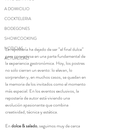
A DOMICILIO
COCKTELERIA
BODEGONES
SHOWCOOKING
NOTICIAS
La repostería ha dejado de ser “el final dulce” 
para convertirse en una parte fundamental de 
ACTUALIDAD
la experiencia gastronómica. Hoy, los postres 
no solo cierran un evento: lo elevan, lo 
sorprenden y, en muchos casos, se quedan en 
la memoria de los invitados como el momento 
más especial. En los eventos exclusivos, la 
repostería de autor está viviendo una 
evolución apasionante que combina 
creatividad, técnica y estética.
En 
dolce & salado
, seguimos muy de cerca 