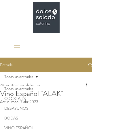
Organiza tu evento
Entrada
Todas las entradas
24 nov 2018
1 min de lectura
Todas las entradas
Vino Español "ALAK"
COCKTAILS
Actualizado:
7 abr 2023
DESAYUNOS
BODAS
VINO ESPAÑOL