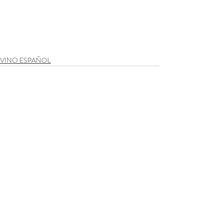
VINO ESPAÑOL
Entradas recientes
Ver todo