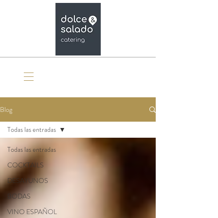
Organiza tu evento
Blog
Todas las entradas
Todas las entradas
COCKTAILS
DESAYUNOS
BODAS
VINO ESPAÑOL