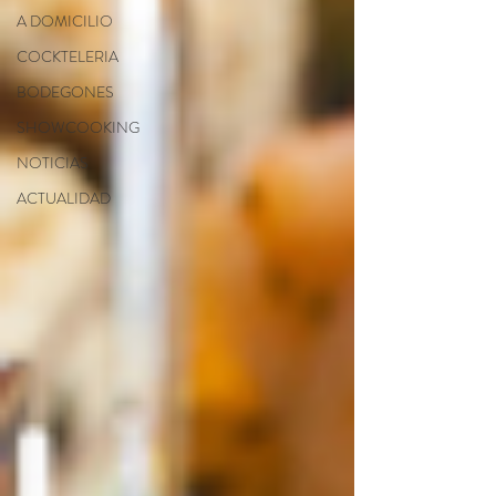
A DOMICILIO
COCKTELERIA
BODEGONES
SHOWCOOKING
NOTICIAS
ACTUALIDAD