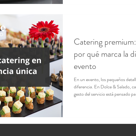
Catering premium: 
por qué marca la di
evento
En un evento, los pequeños detall
diferencia. En Dolce & Salado, ca
gesto del servicio está pensado pa
gastronómica única. Un catering
sabor y cuidado en cada detalle p
en un recuerdo inolvidable.