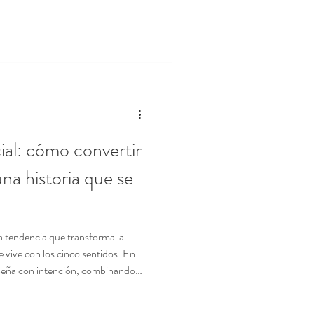
mienta de fidelización. Una
señada puede generar sensaciones
yectar profesionalidad. En dolce &
ial: cómo convertir
na historia que se
va tendencia que transforma la
e vive con los cinco sentidos. En
seña con intención, combinando
ear experiencias que conectan con
 de cada evento