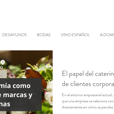
Blog
Contacto
DESAYUNOS
BODAS
VINO ESPAÑOL
A DOMI
ES
SHOWCOOKING
NOTICIAS
ACTUALIDAD
El papel del caterin
de clientes corpora
En el entorno empresarial actual,
que una empresa se relaciona con s
directamente en cómo se percibe s
catering corporativo ha pasado de ser un simple complemento a