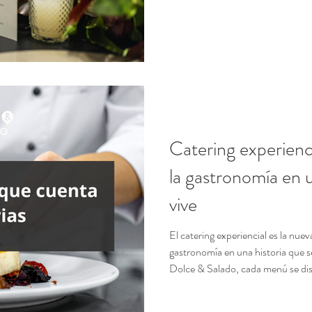
convertirse en una poderosa herra
experiencia gastronómica bien di
positivas, reforzar vínculos y pro
salado , sabemos que un bue
Catering experienc
la gastronomía en u
vive
El catering experiencial es la nue
gastronomía en una historia que s
Dolce & Salado, cada menú se di
sabor, estética y emoción para cr
los invitados y reflejan la esencia