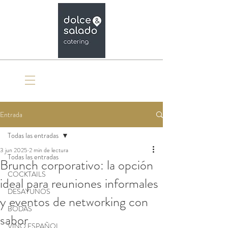
Organiza tu evento
Entrada
Todas las entradas
3 jun 2025
2 min de lectura
Todas las entradas
Brunch corporativo: la opción
COCKTAILS
ideal para reuniones informales
DESAYUNOS
y eventos de networking con
BODAS
sabor
VINO ESPAÑOL