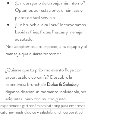
¿Un desayuno de trabajo más interno? 
Optamos por estaciones dinámicas y 
platos de fácil servicio.
¿Un brunch al aire libre? Incorporamos 
bebidas frías, frutas frescas y menaje 
adaptado.
Nos adaptamos a tu espacio, a tu equipo y al 
mensaje que quieres transmitir.
¿Quieres que tu próximo evento fluya con 
sabor, estilo y cercanía? Descubre la 
experiencia brunch de 
Dolce & Salado
 y 
déjanos diseñar un momento inolvidable, sin 
etiquetas, pero con mucho gusto.
experiencias gastronómicas
catering para empresas
catering madrid
dolce y salado
brunch corporativo
eventos con brunch
networking gastronómico
brunch para reuniones
desayunos de empresa
brunch de negocios