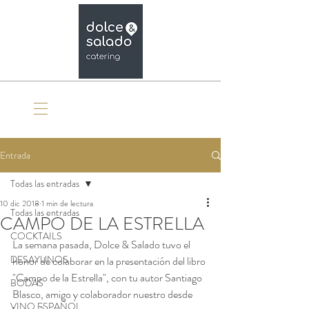
Organiza tu evento
Entrada
Todas las entradas
10 dic 2018
1 min de lectura
Todas las entradas
CAMPO DE LA ESTRELLA
COCKTAILS
La semana pasada, Dolce & Salado tuvo el 
DESAYUNOS
honor de colaborar en la presentación del libro 
"Campo de la Estrella", con tu autor Santiago 
BODAS
Blasco, amigo y colaborador nuestro desde 
VINO ESPAÑOL