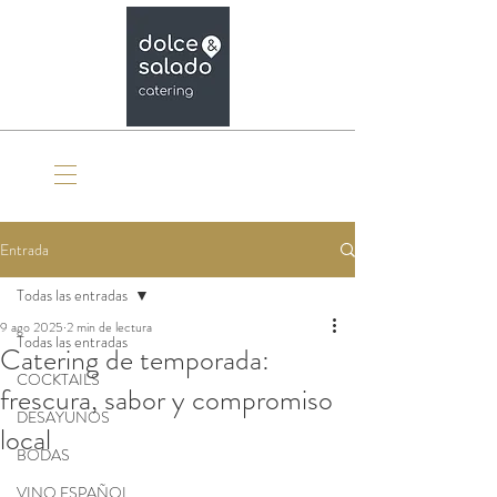
Organiza tu evento
Entrada
Todas las entradas
9 ago 2025
2 min de lectura
Todas las entradas
Catering de temporada:
COCKTAILS
frescura, sabor y compromiso
DESAYUNOS
local
BODAS
VINO ESPAÑOL