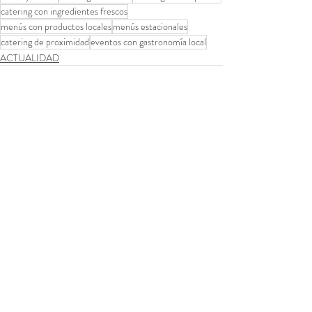
catering con ingredientes frescos
menús con productos locales
menús estacionales
catering de proximidad
eventos con gastronomía local
ACTUALIDAD
Entradas recientes
Ver todo