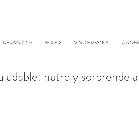
Blog
Contacto
DESAYUNOS
BODAS
VINO ESPAÑOL
A DOMI
ES
SHOWCOOKING
NOTICIAS
ACTUALIDAD
aludable: nutre y sorprende a