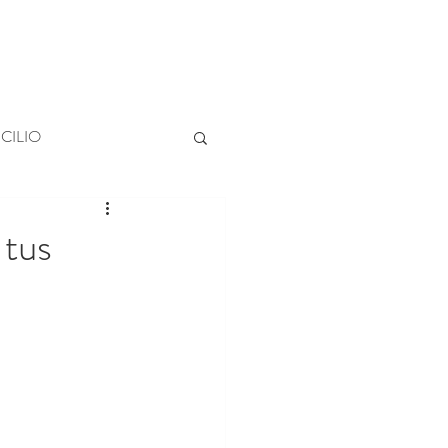
Organiza tu evento
CILIO
 tus