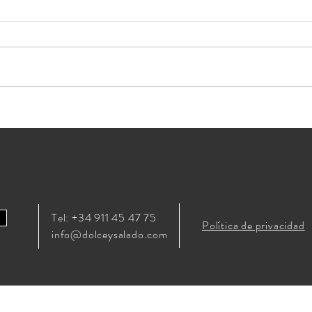
Platos calientes para eventos de
Cater
invierno
del f
Tel: +34 911 45 47 75
Política de privacidad
info@dolceysalado.com