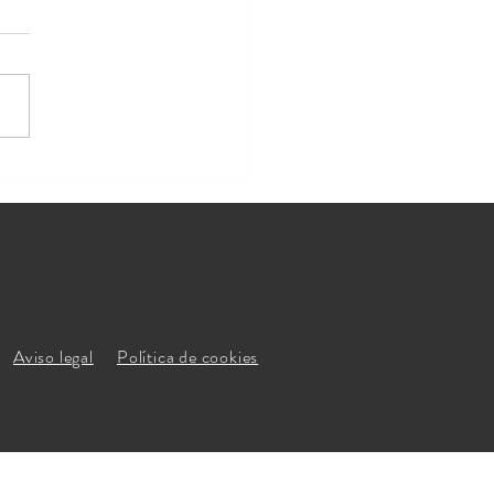
ing con alma: la importancia
actor humano en los eventos
Aviso legal
Política de cookies