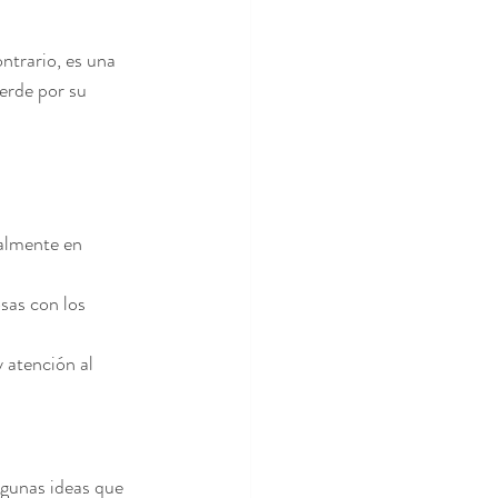
trario, es una 
erde por su 
ialmente en 
sas con los 
 atención al 
gunas ideas que 