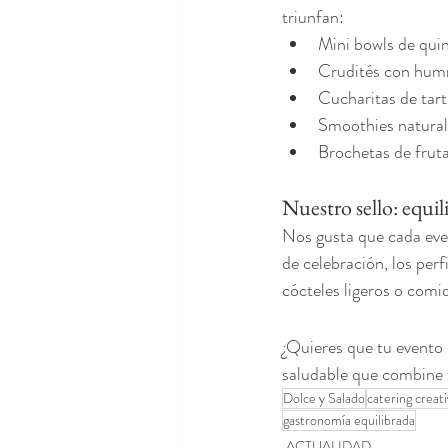
triunfan:
Mini bowls de quin
Crudités con hum
Cucharitas de tar
Smoothies natural
Brochetas de frut
Nuestro sello: equil
Nos gusta que cada even
de celebración, los perf
cócteles ligeros o comi
¿Quieres que tu evento 
saludable que combine f
Dolce y Salado
catering creat
gastronomía equilibrada
ACTUALIDAD