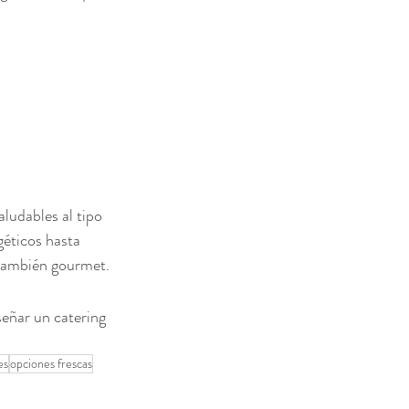
ludables al tipo 
géticos hasta 
 también gourmet.
eñar un catering 
es
opciones frescas