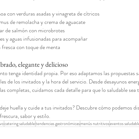
oa con verduras asadas y vinagreta de cítricos
mus de remolacha y crema de aguacate
tar de salmón con microbrotes
es y aguas infusionadas para acompañar
a fresca con toque de menta
ibrado, elegante y delicioso
to tenga identidad propia. Por eso adaptamos las propuestas sa
iles de los invitados y la hora del servicio. Desde desayunos ener
das completas, cuidamos cada detalle para que lo saludable sea
deje huella y cuide a tus invitados? Descubre cómo podemos dis
rescura, sabor y estilo.
ivo
catering saludable
tendencias gastronómicas
menús nutritivos
eventos saludabl