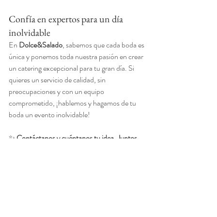
Confía en expertos para un día 
inolvidable 
En 
Dolce&Salado
, sabemos que cada boda es 
única y ponemos toda nuestra pasión en crear 
un catering excepcional para tu gran día. Si 
quieres un servicio de calidad, sin 
preocupaciones y con un equipo 
comprometido, ¡hablemos y hagamos de tu 
boda un evento inolvidable!
✨ 
Contáctanos y cuéntanos tu idea. Juntos 
crearemos el banquete perfecto.