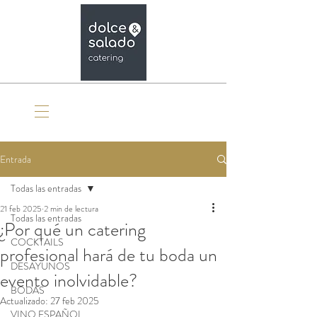
Organiza tu evento
Entrada
Todas las entradas
21 feb 2025
2 min de lectura
Todas las entradas
¿Por qué un catering
COCKTAILS
profesional hará de tu boda un
DESAYUNOS
evento inolvidable?
BODAS
Actualizado:
27 feb 2025
VINO ESPAÑOL