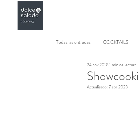
Menús
Galeria
Todas las entradas
COCKTAILS
24 nov 2018
1 min de lectura
COCKTELERIA
BODEGON
Showcook
Actualizado:
7 abr 2023