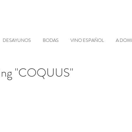
Blog
Contacto
DESAYUNOS
BODAS
VINO ESPAÑOL
A DOMI
ES
SHOWCOOKING
NOTICIAS
ACTUALIDAD
ing "COQUUS"