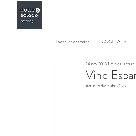
Menús
Galeria
Todas las entradas
COCKTAILS
24 nov 2018
1 min de lectura
COCKTELERIA
BODEGON
Vino Espa
Actualizado:
7 abr 2023