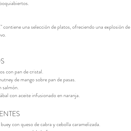
boquiabiertos.
 contiene una selección de platos, ofreciendo una explosión de
vo.
OS
os con pan de cristal.
hutney de mango sobre pan de pasas.
on salmón.
ábal con aceite infusionado en naranja.
IENTES
buey con queso de cabra y cebolla caramelizada.