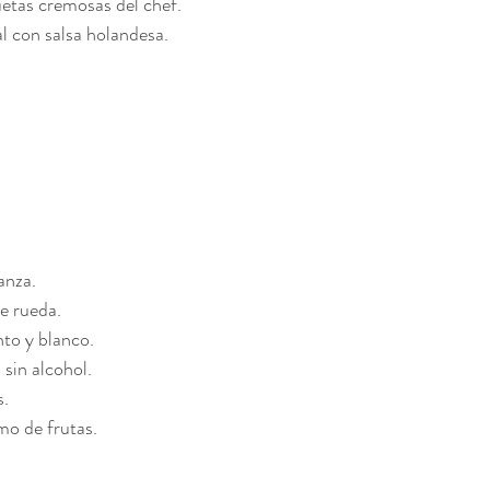
etas cremosas del chef.
al con salsa holandesa.
 
anza.
e rueda.
to y blanco.
sin alcohol.
s.
mo de frutas.