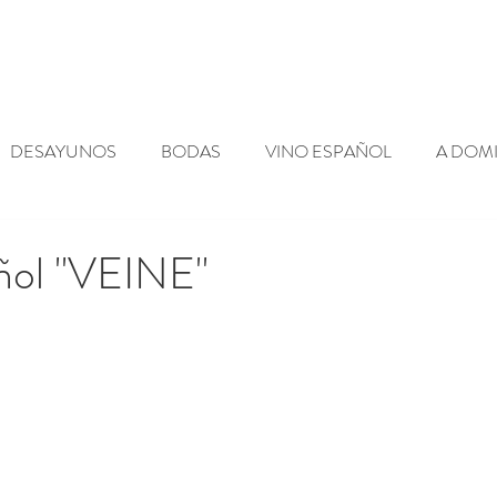
Blog
Contacto
DESAYUNOS
BODAS
VINO ESPAÑOL
A DOMI
ES
SHOWCOOKING
NOTICIAS
ACTUALIDAD
ñol "VEINE"