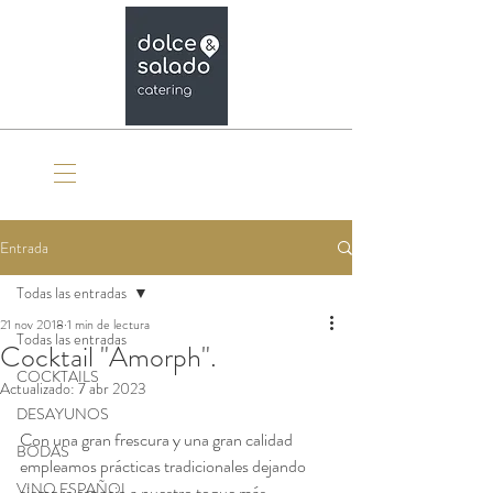
Organiza tu evento
Entrada
Todas las entradas
21 nov 2018
1 min de lectura
Todas las entradas
Cocktail "Amorph".
COCKTAILS
Actualizado:
7 abr 2023
DESAYUNOS
Con una gran frescura y una gran calidad 
BODAS
empleamos prácticas tradicionales dejando 
VINO ESPAÑOL
siempre espacio a nuestro toque más 