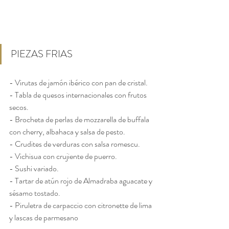
PIEZAS FRIAS
- Virutas de jamón ibérico con pan de cristal.
- Tabla de quesos internacionales con frutos 
secos.
- Brocheta de perlas de mozzarella de buffala 
con cherry, albahaca y salsa de pesto.
- Crudites de verduras con salsa romescu.
- Vichisua con crujiente de puerro.
- Sushi variado.
- Tartar de atún rojo de Almadraba aguacate y 
sésamo tostado.
- Piruletra de carpaccio con citronette de lima 
y lascas de parmesano