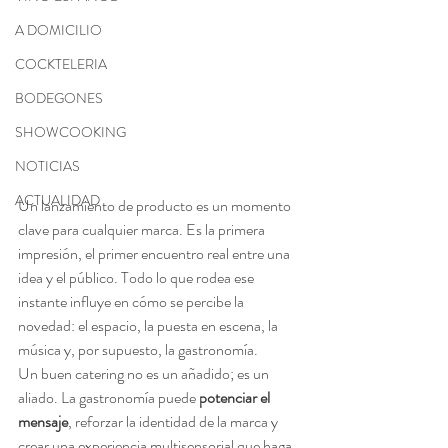
A DOMICILIO
COCKTELERIA
BODEGONES
SHOWCOOKING
NOTICIAS
ACTUALIDAD
Un lanzamiento de producto es un momento 
clave para cualquier marca. Es la primera 
impresión, el primer encuentro real entre una 
idea y el público. Todo lo que rodea ese 
instante influye en cómo se percibe la 
novedad: el espacio, la puesta en escena, la 
música y, por supuesto, la gastronomía.
Un buen catering no es un añadido; es un 
aliado. La gastronomía puede 
potenciar el 
mensaje
, reforzar la identidad de la marca y 
crear una experiencia multisensorial que haga 