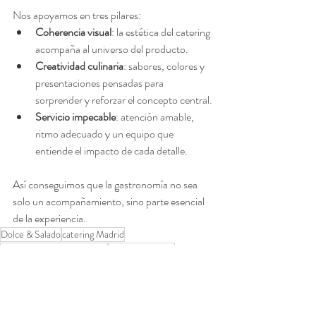
Nos apoyamos en tres pilares:
Coherencia visual
: la estética del catering 
acompaña al universo del producto.
Creatividad culinaria
: sabores, colores y 
presentaciones pensadas para 
sorprender y reforzar el concepto central.
Servicio impecable
: atención amable, 
ritmo adecuado y un equipo que 
entiende el impacto de cada detalle.
Así conseguimos que la gastronomía no sea 
solo un acompañamiento, sino parte esencial 
de la experiencia.
Dolce & Salado
catering Madrid
experiencias gastronómicas
catering creativo
catering para eventos
eventos corporativos
lanzamiento de producto
menús temáticos
identidad de marca
presentación de producto