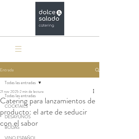
Organiza tu evento
Entrada
Todas las entradas
21 nov 2025
2 min de lectura
Todas las entradas
Catering para lanzamientos de
COCKTAILS
producto: el arte de seducir
DESAYUNOS
con el sabor
BODAS
VINO ESPAÑOL